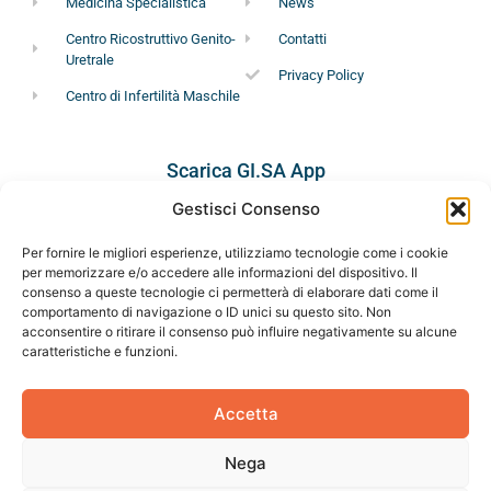
Medicina Specialistica
News
Centro Ricostruttivo Genito-
Contatti
Uretrale
Privacy Policy
Centro di Infertilità Maschile
Scarica GI.SA App
Gestisci Consenso
Per fornire le migliori esperienze, utilizziamo tecnologie come i cookie
per memorizzare e/o accedere alle informazioni del dispositivo. Il
consenso a queste tecnologie ci permetterà di elaborare dati come il
comportamento di navigazione o ID unici su questo sito. Non
acconsentire o ritirare il consenso può influire negativamente su alcune
Ci troviamo in Via Dottor Consoli, 14/A – Catania.
caratteristiche e funzioni.
Fisso
+39 095.2180135
Accetta
Mobile +39 331.3369398
Nega